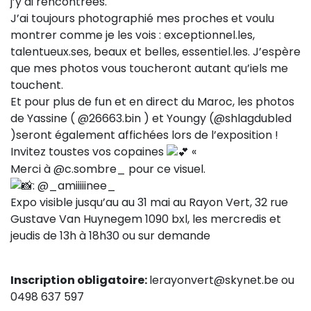
j’y ai rencontrées.
J’ai toujours photographié mes proches et voulu
montrer comme je les vois : exceptionnel.les,
talentueux.ses, beaux et belles, essentiel.les. J’espère
que mes photos vous toucheront autant qu’iels me
touchent.
Et pour plus de fun et en direct du Maroc, les photos
de Yassine ( @26663.bin ) et Youngy (@shlagdubled
)seront également affichées lors de l’exposition !
Invitez toustes vos copaines
«
Merci à @c.sombre_ pour ce visuel.
: @_amiiiiinee_
Expo visible jusqu’au au 31 mai au Rayon Vert, 32 rue
Gustave Van Huynegem 1090 bxl, les mercredis et
jeudis de 13h à 18h30 ou sur demande
Inscription obligatoire:
lerayonvert@skynet.be ou
0498 637 597