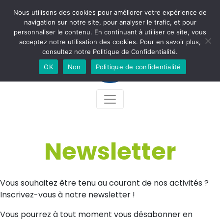
Nous utilisons des cookies pour améliorer votre expérience de
Newsletter
Accès
Contact
Facebook
Instagram
navigation sur notre site, pour analyser le trafic, et pour
personnaliser le contenu. En continuant à utiliser ce site, vous
acceptez notre utilisation des cookies. Pour en savoir plus,
consultez notre Politique de Confidentialité.
OK
Non
Politique de confidentialité
Newsletter
Vous souhaitez être tenu au courant de nos activités ?
Inscrivez-vous à notre newsletter !
Vous pourrez à tout moment vous désabonner en