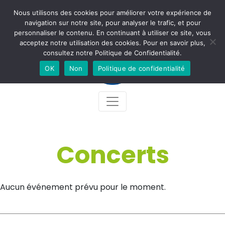
Nous utilisons des cookies pour améliorer votre expérience de
Newsletter
Accès
Contact
Facebook
Instagram
navigation sur notre site, pour analyser le trafic, et pour
personnaliser le contenu. En continuant à utiliser ce site, vous
acceptez notre utilisation des cookies. Pour en savoir plus,
consultez notre Politique de Confidentialité.
OK
Non
Politique de confidentialité
Concerts
Aucun événement prévu pour le moment.