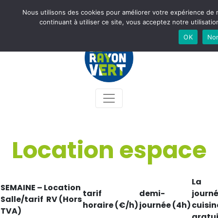
Nous utilisons des cookies pour améliorer votre expérience de na
Newsletter
Accès
Contact
Facebook
Instagram
continuant à utiliser ce site, vous acceptez notre utilisati
OK
No
Location espace
La
SEMAINE – Location
tarif
demi-
journé
Salle/tarif RV (Hors
horaire (€/h)
journée (4h)
cuisin
TVA)
gratui