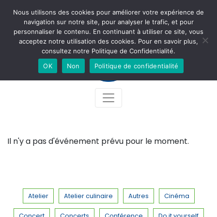
Nous utilisons des cookies pour améliorer votre expérience de
Newsletter
Accès
Contact
Facebook
Instagram
navigation sur notre site, pour analyser le trafic, et pour
personnaliser le contenu. En continuant à utiliser ce site, vous
acceptez notre utilisation des cookies. Pour en savoir plus,
consultez notre Politique de Confidentialité.
OK
Non
Politique de confidentialité
Il n'y a pas d'événement prévu pour le moment.
Atelier
Atelier culinaire
Autres
Cinéma
Concert
Concerts
Conférence
Do it yourself