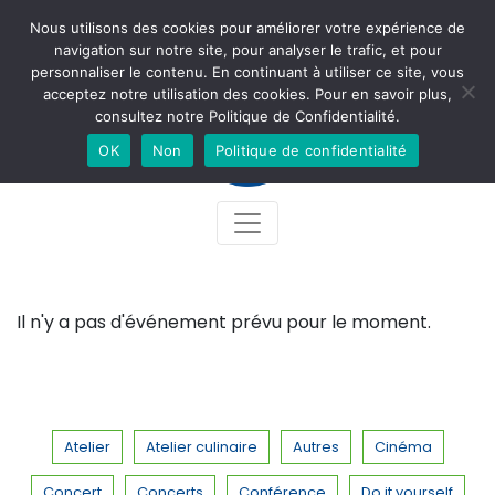
Nous utilisons des cookies pour améliorer votre expérience de
Newsletter
Accès
Contact
Facebook
Instagram
navigation sur notre site, pour analyser le trafic, et pour
personnaliser le contenu. En continuant à utiliser ce site, vous
acceptez notre utilisation des cookies. Pour en savoir plus,
consultez notre Politique de Confidentialité.
OK
Non
Politique de confidentialité
Il n'y a pas d'événement prévu pour le moment.
Atelier
Atelier culinaire
Autres
Cinéma
Concert
Concerts
Conférence
Do it yourself