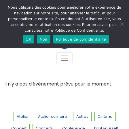
Nous utilisons des cookies pour améliorer votre expérience de
Newsletter
Accès
Contact
Facebook
Instagram
navigation sur notre site, pour analyser le trafic, et pour
personnaliser le contenu. En continuant à utiliser ce site, vous
acceptez notre utilisation des cookies. Pour en savoir plus,
consultez notre Politique de Confidentialité.
OK
Non
Politique de confidentialité
Il n'y a pas d'événement prévu pour le moment.
Atelier
Atelier culinaire
Autres
Cinéma
Concert
Concerts
Conférence
Do it yourself